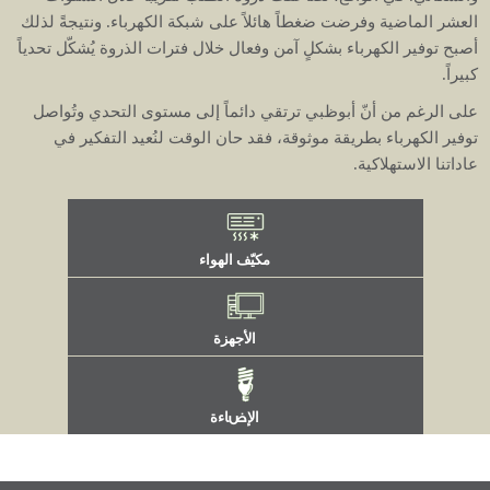
العشر
الماضية
وفرضت
ضغطاً
هائلاً
على
شبكة
الكهرباء
.
ونتيجةً
لذلك
أصبح
توفير
الكهرباء
بشكلٍ
آمن
وفعال
خلال
فترات
الذروة
يُشكّل
تحدياً
كبيراً
.
على
الرغم
من
أنّ
أبوظبي
ترتقي
دائماً
إلى
مستوى
التحدي
وتُواصل
توفير
الكهرباء
بطريقة
موثوقة،
فقد
حان
الوقت
لنُعيد
التفكير
في
عاداتنا
الاستهلاكية
.
مكيّف الهواء
الأجهزة
الإضاءة