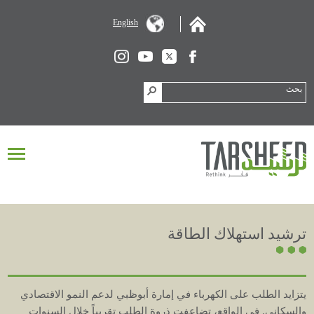
English
ترشيد استهلاك الطاقة
يتزايد
الطلب
على
الكهرباء
في
إمارة
أبوظبي
لدعم
النمو
الاقتصادي
والسكاني
.
في
الواقع،
تضاعفت
ذروة
الطلب
تقريباً
خلال
السنوات