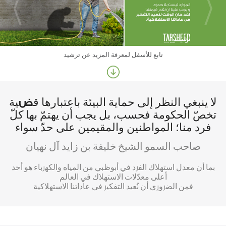
تابع للأسفل لمعرفة المزيد عن ترشيد
لا ينبغي النظر إلى حماية البيئة باعتبارها قضية
تخصّ الحكومة فحسب، بل يجب أن يهتمّ بها كلّ
فرد منا؛ المواطنين والمقيمين على حدّ سواء
صاحب السمو الشيخ خليفة بن زايد آل نهيان
بما أن معدل استهلاك الفرد في أبوظبي من المياه والكهرباء هو أحد
أعلى معدّلات الاستهلاك في العالم
فمن الضروري أن نُعيد التفكير في عاداتنا الاستهلاكية