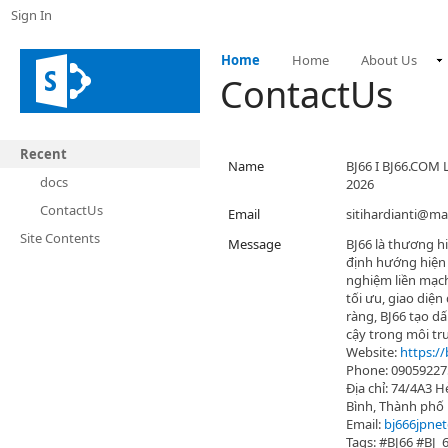
Sign In
Home
Home
About Us
ContactUs
Recent
Name
BJ66 I BJ66.CO
docs
2026
ContactUs
Email
sitihardianti@m
Site Contents
Message
BJ66 là thương hi
định hướng hiện đ
nghiệm liền mạc
tối ưu, giao diện
ràng, BJ66 tạo dấ
cậy trong môi tr
Website:
https://
Phone: 09059227
Địa chỉ: 74/4A3 
Bình, Thành phố
Email:
bj666jpne
Tags: #BJ66 #BJ_