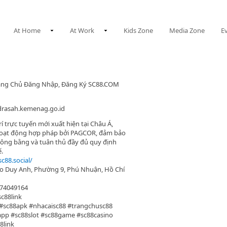
At Home
At Work
Kids Zone
Media Zone
E
rang Chủ Đăng Nhập, Đăng Ký SC88.COM
rasah.kemenag.go.id
trí trực tuyến mới xuất hiện tại Châu Á,
oạt động hợp pháp bởi PAGCOR, đảm bảo
công bằng và tuân thủ đầy đủ quy định
.
sc88.social/
Đào Duy Anh, Phường 9, Phú Nhuận, Hồ Chí
374049164
c88link
 #sc88apk #nhacaisc88 #trangchusc88
pp #sc88slot #sc88game #sc88casino
8link