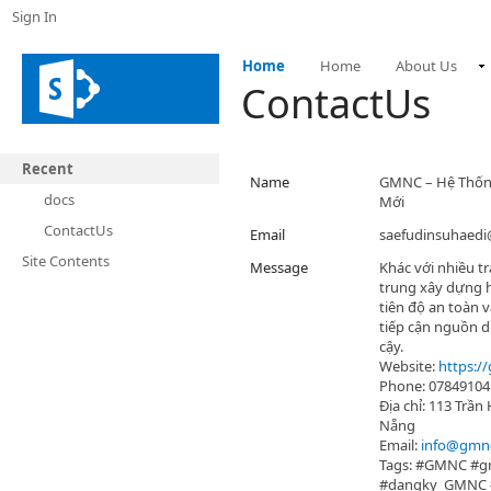
Sign In
Home
Home
About Us
ContactUs
Recent
Name
GMNC – Hệ Thống
docs
Mới
ContactUs
Email
saefudinsuhaed
Site Contents
Message
Khác với nhiều 
trung xây dựng h
tiên độ an toàn 
tiếp cận nguồn dữ
cậy.
Website:
https:/
Phone: 07849104
Địa chỉ: 113 Trầ
Nẵng
Email:
info@gmn
Tags: #GMNC #
#dangky_GMNC 