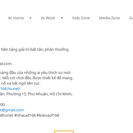
At Home
At Work
Kids Zone
Media Zone
E
Nền tảng giải trí bất tận, phần thưởng
il.com
 hàng đầu của những ai yêu thích sự mới
. Mỗi trò chơi đều được thiết kế để mang
 nổ và bất ngờ liên tục.
f168.hu.net/
 Tân, Phường 15, Phú Nhuận, Hồ Chí Minh,
200
et@gmail.com
68hunet #nhacaif168 #linkvaof168