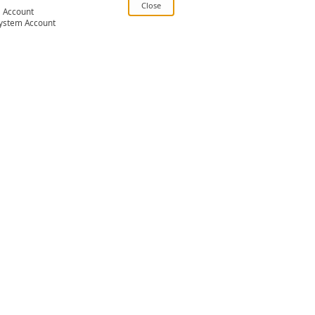
 Account
ystem Account