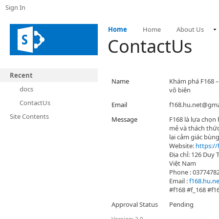
Sign In
Home
Home
About Us
ContactUs
Recent
Name
Khám phá F168 – 
docs
vô biên
ContactUs
Email
f168.hu.net@gma
Site Contents
Message
F168 là lựa chọn
mẻ và thách thức
lại cảm giác bùng
Website:
https://
Địa chỉ: 126 Duy
Việt Nam
Phone : 0377478
Email :
f168.hu.n
#f168 #f_168 #f1
Approval Status
Pending