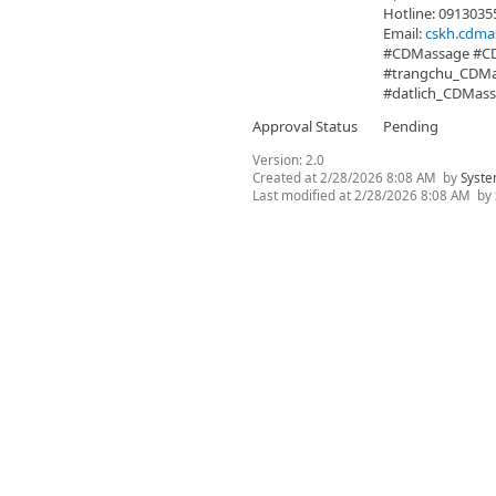
Hotline: 0913035
Email:
cskh.cdm
#CDMassage #C
#trangchu_CDMa
#datlich_CDMas
Approval Status
Pending
Version:
2.0
Created at
2/28/2026 8:08 AM
by
Syste
Last modified at
2/28/2026 8:08 AM
by