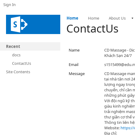
Sign In
Home
Home
About Us
ContactUs
Recent
Name
CD Massage - Dịc
docs
Khách Sạn 24/7
ContactUs
Email
s1515499@edu.
Site Contents
Message
CD Massage mang
tại nhà tận nơi 2
lượng ngay tron
chuyển, chỉ cần 
những phút giây
Với đội ngũ kỹ t
giàu kinh nghiệ
trải nghiệm mass
thư giãn cơ thể v
Thông tin liên hệ
Website:
https:/
Địa chỉ: