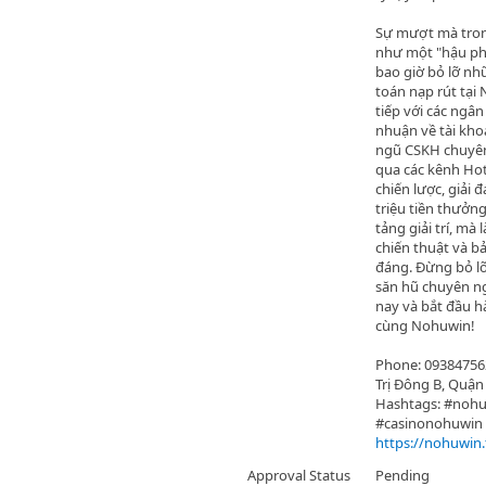
Sự mượt mà tron
như một "hậu ph
bao giờ bỏ lỡ n
toán nạp rút tại 
tiếp với các ngân
nhuận về tài khoả
ngũ CSKH chuyên
qua các kênh Hot
chiến lược, giải 
triệu tiền thưở
tảng giải trí, mà 
chiến thuật và b
đáng. Đừng bỏ lỡ
săn hũ chuyên n
nay và bắt đầu h
cùng Nohuwin!
Phone: 09384756
Trị Đông B, Quận
Hashtags: #noh
#casinonohuwi
https://nohuwin.
Approval Status
Pending