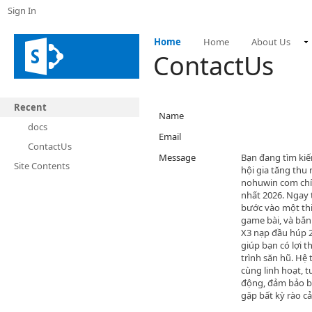
Sign In
Home
Home
About Us
ContactUs
Recent
Name
docs
Email
ContactUs
Message
Bạn đang tìm kiếm
Site Contents
hội gia tăng th
nohuwin com chín
nhất 2026. Ngay 
bước vào một th
game bài, và bắn 
X3 nạp đầu húp 2
giúp bạn có lợi t
trình săn hũ. Hệ
cùng linh hoạt, t
động, đảm bảo bạ
gặp bất kỳ rào cả