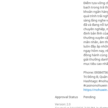
Điểm tựa vững c
bạch trong trả th
khoản ngân hàng
quá trình trải n
sàng lắng nghe 
đã và đang nỗ lự
chuyên nghiệp, n
định bản lĩnh của
thường xuyên cập
mãn nhãn, âm th
luôn đầy ắp nhữn
ngay hôm nay, nh
đồng hành cùng 
giải thưởng danh
mục tiêu cao nhấ
Phone: 09384756
Trị Đông B, Quận
Hashtags: #noh
#casinonohuwi
https://nohuwin.
Approval Status
Pending
Version:
2.0