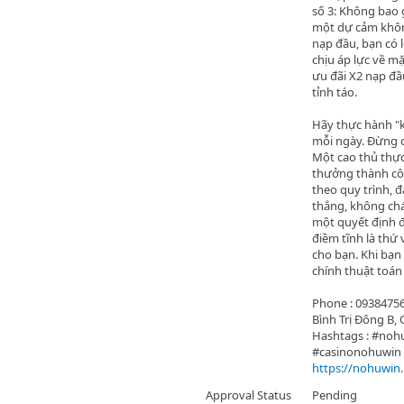
số 3: Không bao 
một dự cảm khôn
nạp đầu, bạn có l
chịu áp lực về mặ
ưu đãi X2 nạp đầ
tỉnh táo.
Hãy thực hành "k
mỗi ngày. Đừng c
Một cao thủ thực
thưởng thành côn
theo quy trình, 
thắng, không chá
một quyết định đ
điềm tĩnh là thứ
cho bạn. Khi bạn
chính thuật toán
Phone : 09384756
Bình Trị Đông B,
Hashtags : #no
#casinonohuwi
https://nohuwin
Approval Status
Pending