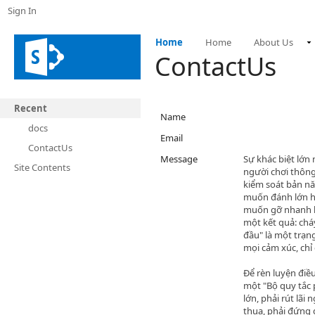
Sign In
Home
Home
About Us
ContactUs
Recent
Name
docs
Email
ContactUs
Message
Sự khác biệt lớn
Site Contents
người chơi thôn
kiểm soát bản n
muốn đánh lớn hơ
muốn gỡ nhanh hơ
một kết quả: chá
đầu" là một trạng
mọi cảm xúc, chỉ c
Để rèn luyện điều
một "Bộ quy tắc 
lớn, phải rút lãi 
thua, phải đứng d