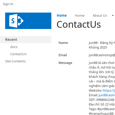
Sign In
Home
Home
About Us
ContactUs
Recent
Name
Jun88 - Đăng Ký 
docs
Khủng 2025
ContactUs
Email
jun88casinotop
Site Contents
Message
Jun88 là sân chơi
châu Á, nơi hội 
thắng lớn. Với t
khách hàng chuyê
cái – mà là điểm
nghiệm cảm giác 
Website:
https:/
Email:
jun88casi
SĐT: 0988662248
Địa chỉ: Số 22 Hả
Tags: #jun88casi
#trangchujun88